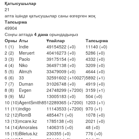
Қатысушылар
21
апта ішінде қатысушылар саны өзгерген жоқ
Тапсырма
49904
Соңғы аптада
4 дана
орындадыңыз
Орны
Аты
Ұпайлар
Тапсырма
1
(1)
Indie
49154522
(+0)
11140
(+0)
2
(2)
Meruert
40416273
(+0)
5286
(+0)
3
(3)
Paolo
39175154
(+0)
4332
(+0)
4
(4)
Niko
36497138
(+0)
3209
(+0)
5
(5)
Alimzh
33479009
(+0)
4644
(+0)
6
(6)
33
32591602
(+10027)
5892
(+1)
7
(7)
Duman
31026748
(+0)
4919
(+0)
8
(8)
Evgen
24748299
(+7200)
3159
(+1)
9
(9)
MJ
13005183
(+0)
504
(+0)
10
(10)
AgentSmith85
12289365
(+7200)
1203
(+1)
11
(11)
indigo
11143533
(+7200)
970
(+1)
12
(12)
RomB
4854471
(+0)
1078
(+0)
13
(13)
mcare.kz
1785138
(+0)
2021
(+0)
14
(14)
Amorales
1406315
(+0)
48
(+0)
15
(15)
Biletus.kz
230355
(+0)
776
(+0)