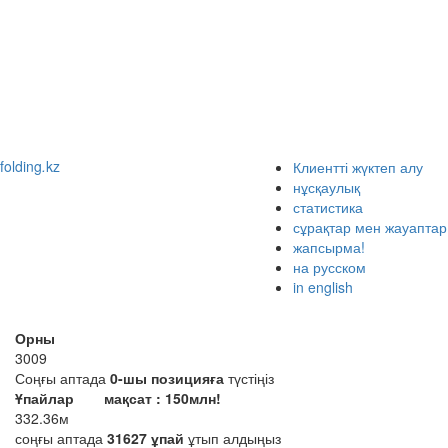
folding
.
kz
Клиентті жүктеп алу
нұсқаулық
статистика
сұрақтар мен жауаптар
жапсырма!
на русском
in english
Орны
3009
Соңғы аптада
0-шы позицияға
түстіңіз
Ұпайлар
мақсат : 150млн!
332.36м
соңғы аптада
31627 ұпай
ұтып алдыңыз