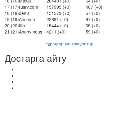
16
(16)
Maxat
204401
(+0)
64
(+0)
17
(17)
rusrv.com
157995
(+0)
407
(+0)
18
(18)
denis
151573
(+0)
57
(+0)
19
(19)
Anonym
22681
(+0)
97
(+0)
20
(20)
lilia
15444
(+0)
35
(+0)
21
(21)
Anonymous
4211
(+0)
59
(+0)
сұрақтар мен жауаптар
Достарға айту